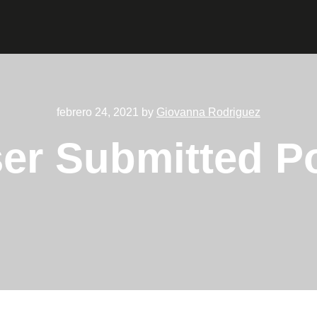
febrero 24, 2021
by
Giovanna Rodriguez
er Submitted P