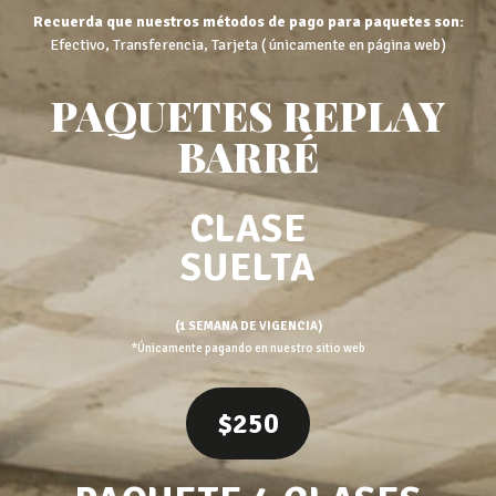
Recuerda que nuestros métodos de pago para paquetes son:
Efectivo, Transferencia, Tarjeta ( únicamente en página web)
PAQUETES REPLAY
BARRÉ
CLASE
SUELTA
(1 SEMANA DE VIGENCIA)
*Únicamente pagando en nuestro sitio web
$250