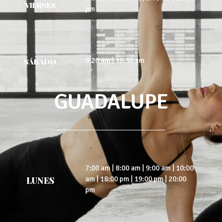
VIERNES
pm
9:20 am | 10:30 am
SÁBADO
GUADALUPE
7:00 am | 8:00 am | 9:00 am | 10:00
am | 18:00 pm | 19:00 pm | 20:00
LUNES
pm