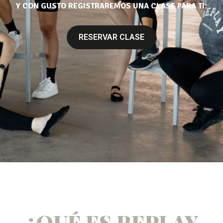
Y CON GUSTO REGISTRAREMOS UNA CLASE PARA TI.
RESERVAR CLASE
RESERVAR CLASE
¿QUÉ ES REPLAY