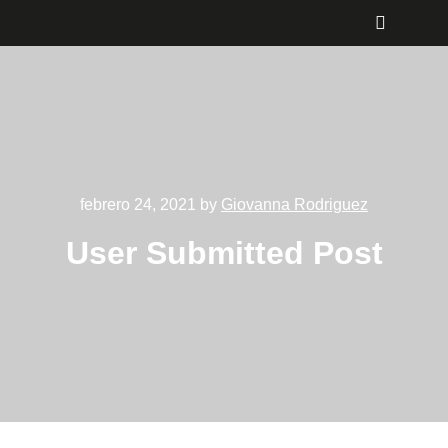
febrero 24, 2021
by
Giovanna Rodriguez
User Submitted Post